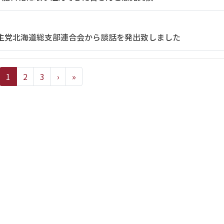
主党北海道総支部連合会から談話を発出致しました
1
2
3
›
»