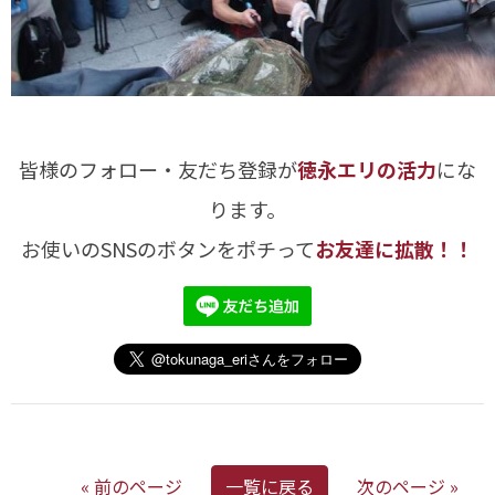
皆様のフォロー・友だち登録が
徳永エリの活力
にな
ります。
お使いのSNSのボタンをポチって
お友達に拡散！！
« 前のページ
一覧に戻る
次のページ »