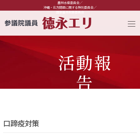
農林水産委員会／
沖縄・北方問題に関する特別委員会／
国家基本政策委員会
活動報
告
口蹄疫対策