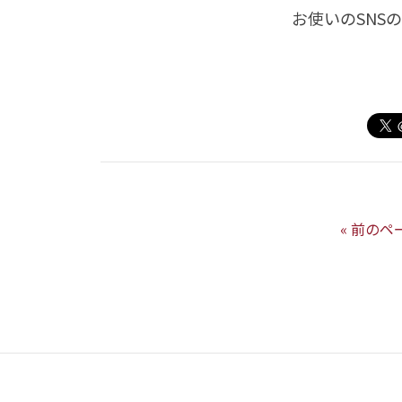
お使いのSNS
« 前のペ