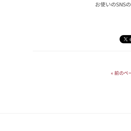
お使いのSNS
« 前のペ