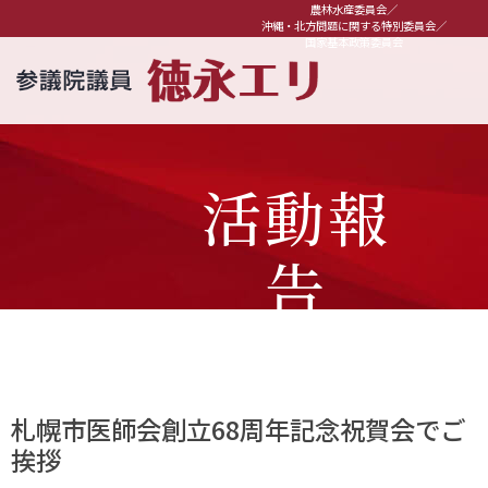
農林水産委員会／
沖縄・北方問題に関する特別委員会／
国家基本政策委員会
活動報
告
札幌市医師会創立68周年記念祝賀会でご
挨拶