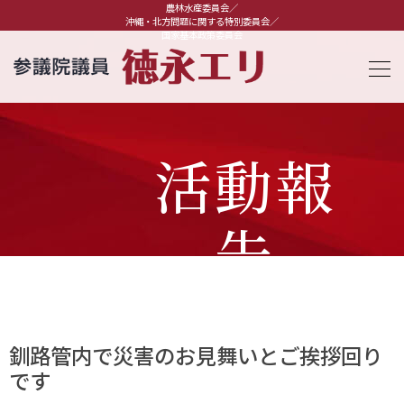
農林水産委員会／
沖縄・北方問題に関する特別委員会／
国家基本政策委員会
活動報
告
釧路管内で災害のお見舞いとご挨拶回り
です