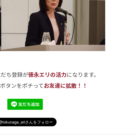
友だち登録が
徳永エリの活力
になります。
のボタンをポチって
お友達に拡散！！