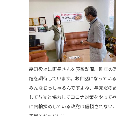
森町役場に町長さんを表敬訪問。昨年の選
躍を期待しています。お世話になってい
みんなおっしゃるんですよね、与党だの
して与党と協力してコロナ対策をやって
に内輪揉めしている政党は信頼されない
す何とかせねば！