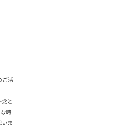
のご活
一党と
んな時
思いま