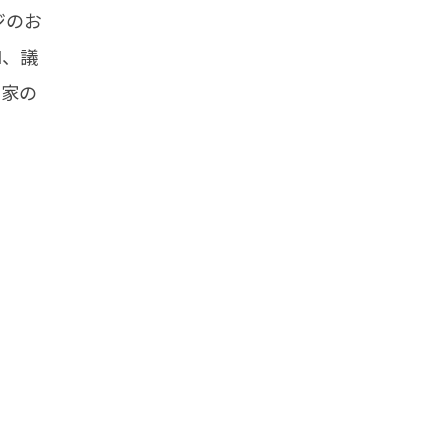
ジのお
I、議
、家の