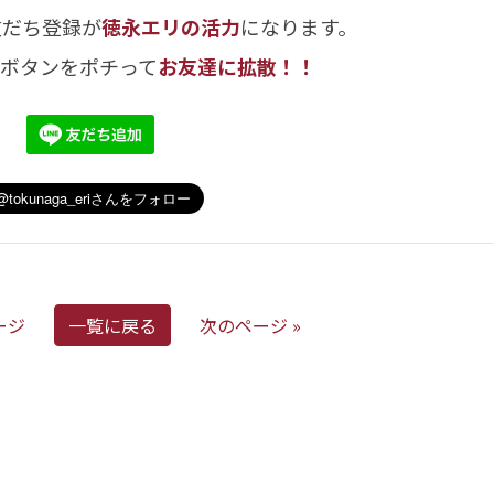
友だち登録が
徳永エリの活力
になります。
のボタンをポチって
お友達に拡散！！
ージ
一覧に戻る
次のページ »