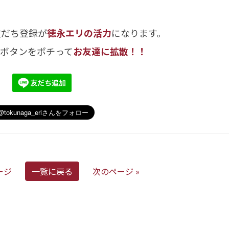
友だち登録が
徳永エリの活力
になります。
のボタンをポチって
お友達に拡散！！
ージ
一覧に戻る
次のページ »