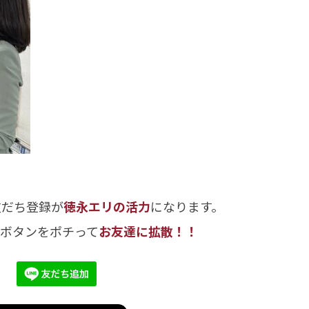
友だち登録が
徳永エリの活力
になります。
のボタンをポチって
お友達に拡散！！