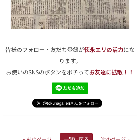
皆様のフォロー・友だち登録が
徳永エリの活力
にな
ります。
お使いのSNSのボタンをポチって
お友達に拡散！！
« 前のページ
一覧に戻る
次のページ »