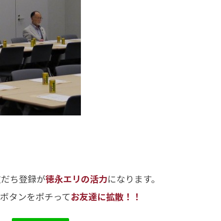
友だち登録が
徳永エリの活力
になります。
のボタンをポチって
お友達に拡散！！