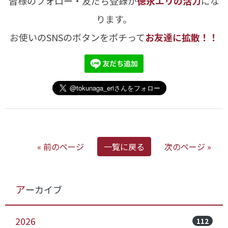
皆様のフォロー・友だち登録が
徳永エリの活力
にな
ります。
お使いのSNSのボタンをポチって
お友達に拡散！！
« 前のページ
一覧に戻る
次のページ »
アーカイブ
2026
112