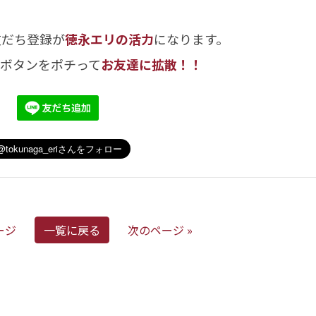
友だち登録が
徳永エリの活力
になります。
のボタンをポチって
お友達に拡散！！
ージ
一覧に戻る
次のページ »