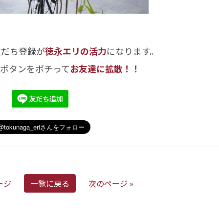
友だち登録が
徳永エリの活力
になります。
のボタンをポチって
お友達に拡散！！
ージ
一覧に戻る
次のページ »