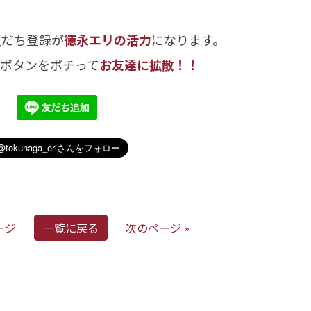
友だち登録が
徳永エリの活力
になります。
のボタンをポチって
お友達に拡散！！
ージ
一覧に戻る
次のページ »