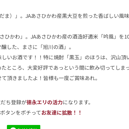
だま）」。JAあさひかわ産黒大豆を煎った香ばしい風
。
さひかわ」。JAあさひかわ産の酒造好適米「吟風」を10
で醸した、まさに「旭川の酒」。
味しいお酒です！！特に焼酎「黒玉」のほうは、沢山頂
めたところ、大変好評であっという間に飲み切ってしま
せて頂きましたよ！皆様も一度ご賞味あれ。
友だち登録が
徳永エリの活力
になります。
のボタンをポチって
お友達に拡散！！