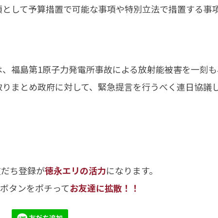
項として予算措置で可能な事項や特別立法で措置する事
。
、福島第1原子力発電所事故による放射能被害を一刻も
取りまとめ政府に対して、緊急提言を行うべく連日協議
友だち登録が
徳永エリの活力
になります。
のボタンをポチって
お友達に拡散！！