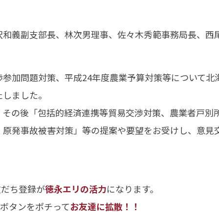
沢和義副支部長、林次男理事、佐々木秀範事務局長、西
渉参加問題対策、平成24年度農業予算対策等について北
たしました。
、その後「包括的経済連携等貿易交渉対策、農業者戸別
、原発事故被害対策」等の提案や要望をお受けし、意見
友だち登録が
徳永エリの活力
になります。
のボタンをポチって
お友達に拡散！！