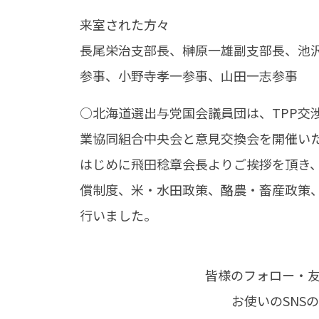
来室された方々
長尾栄治支部長、榊原一雄副支部長、池
参事、小野寺孝一参事、山田一志参事
○北海道選出与党国会議員団は、TPP交
業協同組合中央会と意見交換会を開催い
はじめに飛田稔章会長よりご挨拶を頂き
償制度、米・水田政策、酪農・畜産政策
行いました。
皆様のフォロー・
お使いのSNS